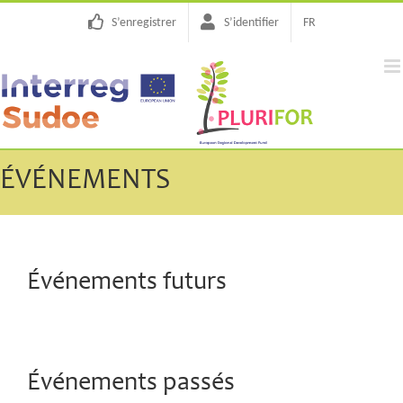
Passer
S’enregistrer
S’identifier
FR
au
contenu
ÉVÉNEMENTS
Événements futurs
Événements passés