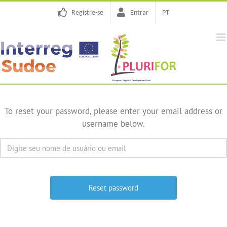
Skip
Registre-se
Entrar
PT
to
content
To reset your password, please enter your email address or
username below.