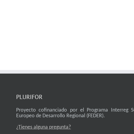
PLURIFOR
Proyecto cofinanciado por el Programa Interreg 
Europeo de Desarrollo Regional (FEDER).
¿Tienes alguna pregunta?