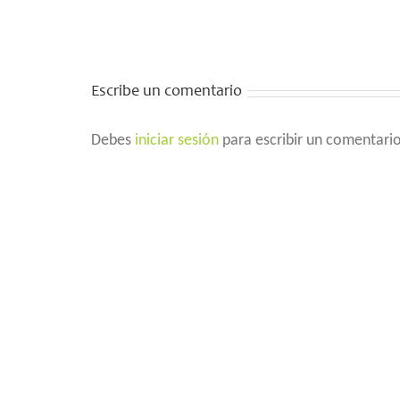
ransnational
cross-
ollaboration
border
on forest
collaboration!
risks
Escribe un comentario
management
Debes
iniciar sesión
para escribir un comentari