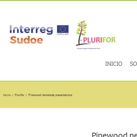
Skip
to
content
INICIO
SO
Inicio
Plurifor
Pinewood nematode presentations
Pinewood ne