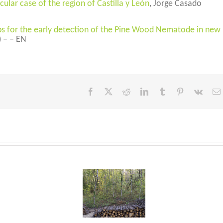
ular case of the region of Castilla y León
, Jorge Casado
ps for the early detection of the Pine Wood Nematode in new
) – – EN
Facebook
X
Reddit
LinkedIn
Tumblr
Pinterest
Vk
Un nuevo
plan
nacional de
gestión de
crisis de
Pinewood
Soil
tormentas
nematode
degra
para el