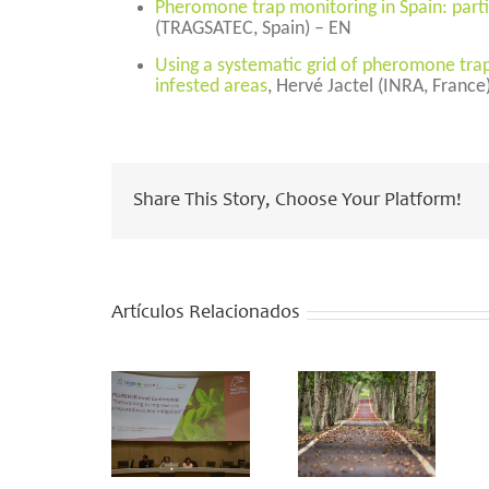
Pheromone trap monitoring in Spain: partic
(TRAGSATEC, Spain) – EN
Using a systematic grid of pheromone tra
infested areas
, Hervé Jactel (INRA, France
Share This Story, Choose Your Platform!
PLURIFOR
Artículos Relacionados
project
In the face
comes to an
of threats
end with an
to our
innovative
forests,
and
let’s
unprecedented
increase