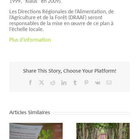
1999, “Klaus” en 2009).
Les Directions Régionales de l’Alimentation, de
l’Agriculture et de la Forêt (DRAAF) seront
responsables de la mise en œuvre de ce plan à
l’échelle locale.
Plus d’information
Share This Story, Choose Your Platform!
Facebook
X
Reddit
LinkedIn
Tumblr
Pinterest
Vk
Email
Articles Similaires
o
In the face of
n
threats to our