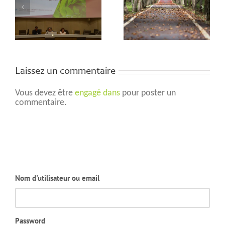
d
forests, let’s
d
increase cross-
border
n
collaboration!
Laissez un commentaire
Vous devez être
engagé dans
pour poster un
commentaire.
Nom d'utilisateur ou email
Password