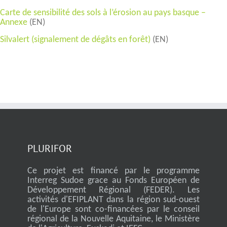
Carte de sensibilité des sols à l’érosion au pays basque –
Annexe
(EN)
Silvalert (signalement de dégâts en forêt)
(EN)
PLURIFOR
Ce projet est financé par le programme
Interreg Sudoe grace au Fonds Européen de
Développement Régional (FEDER). Les
activités d'EFIPLANT dans la région sud-ouest
de l'Europe sont co-financées par le conseil
régional de la Nouvelle Aquitaine, le Ministère